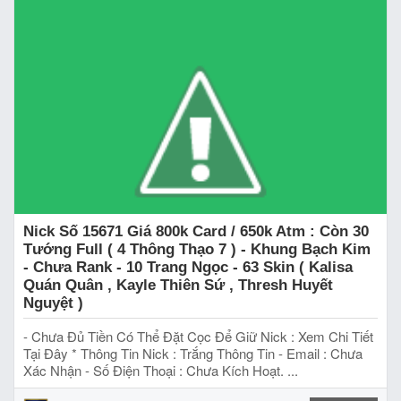
Nick Số 15671 Giá 800k Card / 650k Atm : Còn 30
Tướng Full ( 4 Thông Thạo 7 ) - Khung Bạch Kim
- Chưa Rank - 10 Trang Ngọc - 63 Skin ( Kalisa
Quán Quân , Kayle Thiên Sứ , Thresh Huyết
Nguyệt )
- Chưa Đủ Tiền Có Thể Đặt Cọc Để Giữ Nick : Xem Chi Tiết
Tại Đây * Thông Tin Nick : Trắng Thông Tin - Email : Chưa
Xác Nhận - Số Điện Thoại : Chưa Kích Hoạt. ...